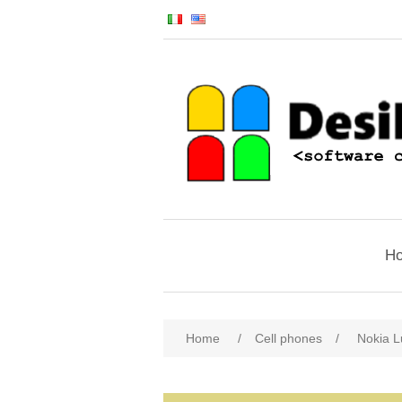
H
Home
/
Cell phones
/
Nokia 